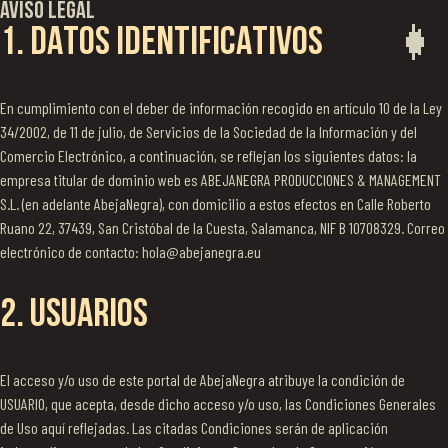
Skip
Aviso Legal
to
1. DATOS IDENTIFICATIVOS
content
En cumplimiento con el deber de información recogido en artículo 10 de la Ley
34/2002, de 11 de julio, de Servicios de la Sociedad de la Información y del
Comercio Electrónico, a continuación, se reflejan los siguientes datos: la
empresa titular de dominio web es ABEJANEGRA PRODUCCIONES & MANAGEMENT
S.L. (en adelante AbejaNegra), con domicilio a estos efectos en Calle Roberto
Ruano 22, 37439, San Cristóbal de la Cuesta, Salamanca, NIF B 10708329. Correo
electrónico de contacto: hola@abejanegra.eu
2. USUARIOS
El acceso y/o uso de este portal de AbejaNegra atribuye la condición de
USUARIO, que acepta, desde dicho acceso y/o uso, las Condiciones Generales
de Uso aquí reflejadas. Las citadas Condiciones serán de aplicación